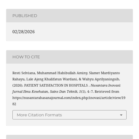
PUBLISHED
02/28/2026
HOW TO CITE
Resti Selviana, Muhammad Habibullah Aminy, Slamet Mardiyanto
Rahayu, Lale Ajeng Khalifatun Wardani, & Wahyu Aprilyaningsih.
(2026). PATIENT SATISFACTION IN HOSPITALS .
Nusantara Inovasi:
Jurnal Ilmu Kesehatan, Sains Dan Teknik
,
1
(1), 4–7. Retrieved from
https://nusantarahasanajournal.com/index.php/inovasi/article/view/19
82
More Citation Formats