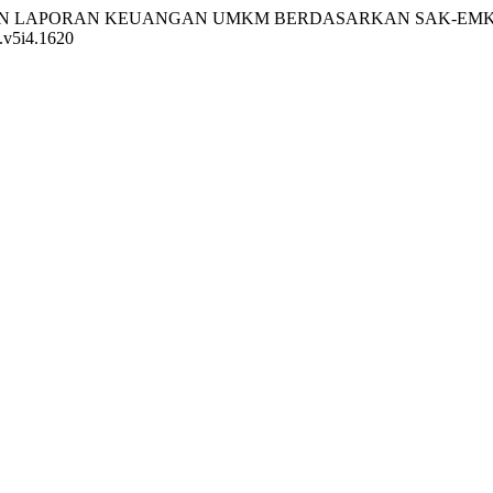
25). PENYUSUNAN LAPORAN KEUANGAN UMKM BERDASARKAN SA
j.v5i4.1620