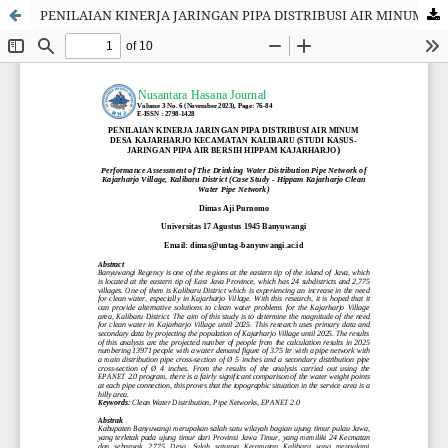
PENILAIAN KINERJA JARINGAN PIPA DISTRIBUSI AIR MINUM DESA KAJARHARJO KECAMATAN KALIBARU (STUDI KASUS-JARINGAN PIPA AIR BERSIH HIPPAM KAJARHARJO)